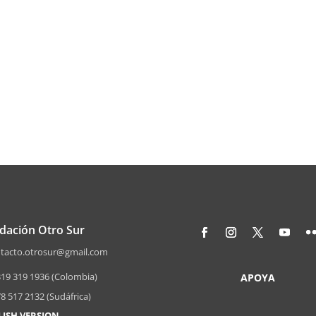
dación Otro Sur
acto.otrosur@gmail.com
319 319 1936 (Colombia)
APOYA
8 517 2132 (Sudáfrica)
LISH VERSION