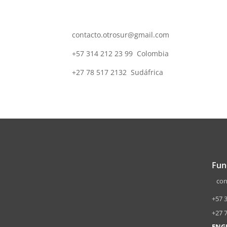
contacto.otrosur@gmail.com
+57 314 212 23 99 Colombia
+27 78 517 2132 Sudáfrica
Fun
cont
+57 
+27 7
ENG