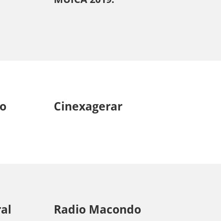
ro
Cinexagerar
ral
Radio Macondo