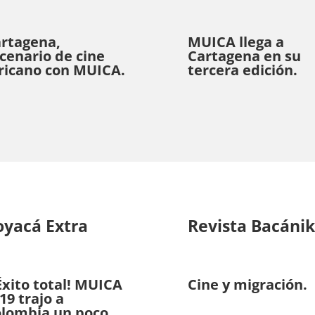
rtagena,
MUICA llega a
cenario de cine
Cartagena en su
ricano con MUICA.
tercera edición.
oyacá Extra
Revista Bacáni
Éxito total! MUICA
Cine y migración.
19 trajo a
lombia un poco