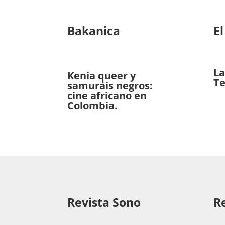
Bakanica
El
La
Kenia queer y
Te
samuráis negros:
cine africano en
Colombia.
Revista Sono
R