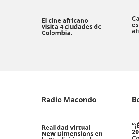
Ca
El cine africano
es
visita 4 ciudades de
af
Colombia.
Radio Macondo
B
“¡
Realidad virtual
20
New Dimensions en
Co