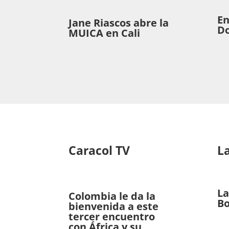
En
Jane Riascos abre la
Do
MUICA en Cali
Caracol TV
L
La
Colombia le da la
Bo
bienvenida a este
tercer encuentro
con África y su