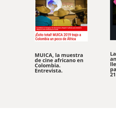
La
MUICA, la muestra
an
de cine africano en
ll
Colombia.
pa
Entrevista.
21